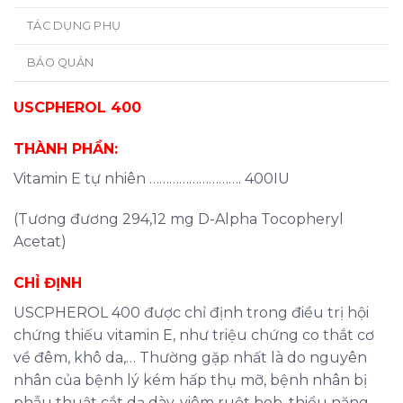
TÁC DỤNG PHỤ
BẢO QUẢN
USCPHEROL 400
THÀNH PHẦN:
Vitamin E tự nhiên ………………………. 400IU
(Tương đương 294,12 mg D-Alpha Tocopheryl
Acetat)
CHỈ ĐỊNH
USCPHEROL 400 được chỉ định trong điều trị hội
chứng thiếu vitamin E, như triệu chứng co thắt cơ
về đêm, khô da,… Thường gặp nhất là do nguyên
nhân của bệnh lý kém hấp thụ mỡ, bệnh nhân bị
phẫu thuật cắt dạ dày, viêm ruột bob, thiểu năng